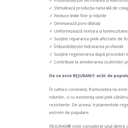
✓ Îmbunătățește fermitatea și elasticitat
✓ Stimulează producția naturală de cola
✓ Reduce liniile fine și ridurile
✓ Diminuează porii dilatați
✓ Uniformizează textura și luminozitatea 
✓ Susține repararea pielii afectate de f
✓ Îmbunătățește hidratarea profundă
✓ Susține regenerarea după proceduri e
✓ Contribuie la ameliorarea cicatricilor 
De ce este REJURAN® atât de popula
În cultura coreeană, frumusețea nu este 
ridurilor, ci cu existența unei pieli sănă
rezistente. De aceea, tratamentele reg
extrem de populare.
REJURAN® este considerat unul dintre ce