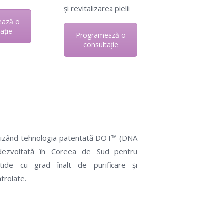
și revitalizarea pielii
ează o
ație
Programează o
consultație
lizând tehnologia patentată DOT™ (DNA
 dezvoltată în Coreea de Sud pentru
otide cu grad înalt de purificare și
trolate.