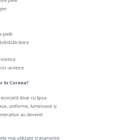
ea pielii
gen
pielii
otoîmbătrânire
stetice
post-acneice
r în Coreea?
asociată doar cu lipsa
toase, uniforme, luminoase și
enerative au devenit
le mai utilizate tratamente