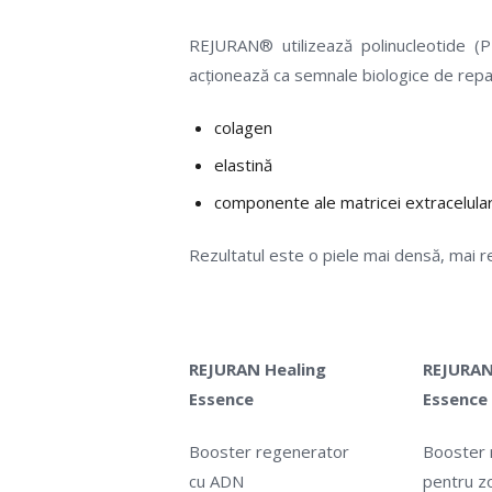
REJURAN® utilizează polinucleotide (
acționează ca semnale biologice de repa
colagen
elastină
componente ale matricei extracelula
Rezultatul este o piele mai densă, mai r
REJURAN Healing
REJURAN
Essence
Essence
Booster regenerator
Booster 
cu ADN
pentru zo