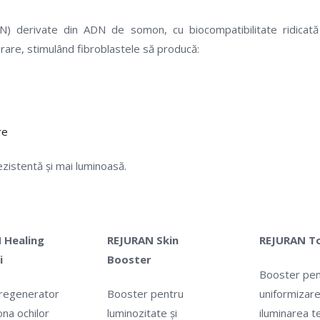
PN) derivate din ADN de somon, cu biocompatibilitate ridicată
rare, stimulând fibroblastele să producă:
re
ezistentă și mai luminoasă.
 Healing
REJURAN Skin
REJURAN T
 i
Booster
Booster pen
regenerator
Booster pentru
uniformizare
na ochilor
luminozitate și
iluminarea t