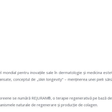
 regenerativ cu polinuc
odul în care privim an
CONTACTEAZĂ-NE PENTRU MAI MULTE DETALII
mondial pentru inovațiile sale în dermatologie și medicina estet
vansate, conceptul de „skin longevity” – menținerea unei pieli să
coreene se numără REJURAN®, o terapie regenerativă pe bază de 
canismele naturale de regenerare și producție de colagen.