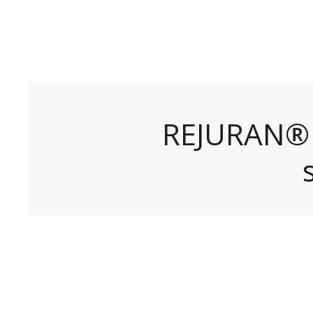
REJURAN® –