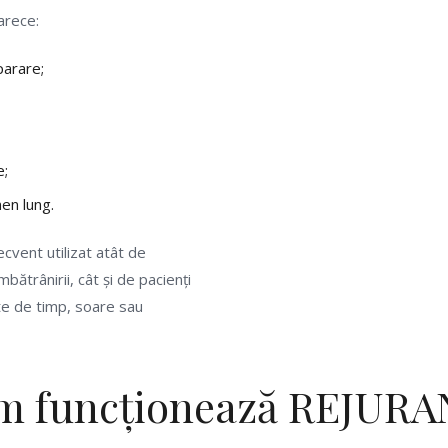
arece:
parare;
e;
men lung.
cvent utilizat atât de
ătrânirii, cât și de pacienți
te de timp, soare sau
m funcționează REJURA