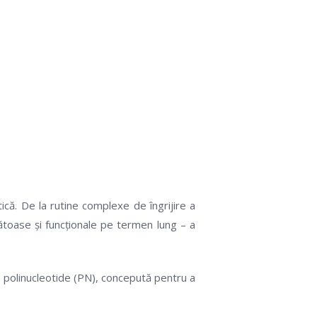
leotide care
ti-agingul
ică. De la rutine complexe de îngrijire a
nătoase și funcționale pe termen lung – a
polinucleotide (PN), concepută pentru a