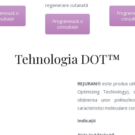
regenerare cutanată
amează o
Program
sultație
consult
Programează o
consultație
Tehnologia DOT™
REJURAN®
este produs uti
Optimizing Technology),
obținerea unor polinucle
caracteristici moleculare con
Indicații
Piele îmbătrânită