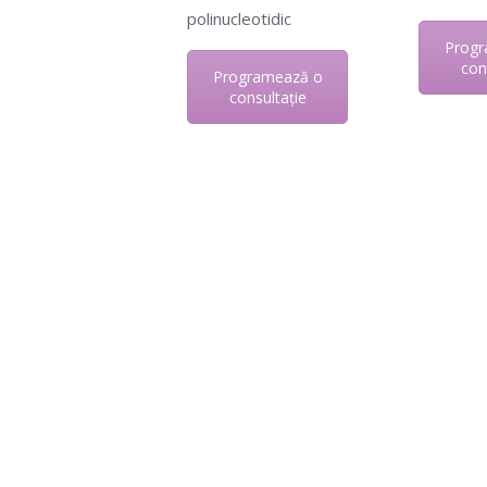
polinucleotidic
Progr
con
Programează o
consultație