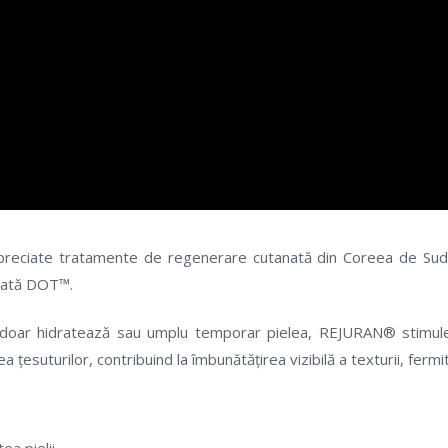
reciate tratamente de regenerare cutanată din Coreea de Sud, 
ntată DOT™.
doar hidratează sau umplu temporar pielea, REJURAN® stimul
țesuturilor, contribuind la îmbunătățirea vizibilă a texturii, fermități