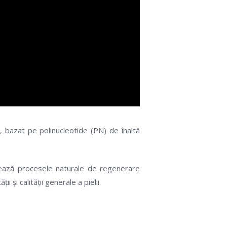
bazat pe polinucleotide (PN) de înaltă
ează procesele naturale de regenerare
i și calității generale a pielii.