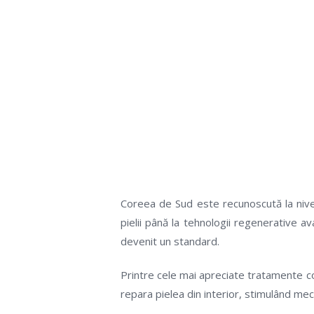
Tratamentul
schimbă m
Coreea de Sud este recunoscută la nivel 
pielii până la tehnologii regenerative a
devenit un standard.
Printre cele mai apreciate tratamente 
repara pielea din interior, stimulând me