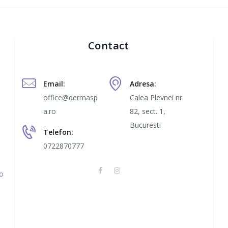
Contact
Email:
Adresa:
office@dermasp
Calea Plevnei nr.
a.ro
82, sect. 1,
Bucuresti
Telefon:
0722870777
ro