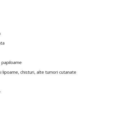
a
ata
i, papiloame
si lipoame, chisturi, alte tumori cutanate
e