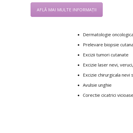
AFLĂ MAI MULTE INFORMAȚII
Dermatologie oncologic
Prelevare biopsie cutan
Excizii tumori cutanate
Excizie laser nevi, veruc
Excizie chirurgicala nevi 
Avulsie unghie
Corectie cicatrici vicioas