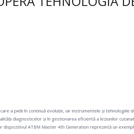
OPERĂ TEHNOLOGIA DE
FotoFinder ATBM Maste
Videodermatoscopie Digitala
e a pielii în continuă evoluție, iar instrumentele și tehnologiile d
alității diagnosticelor și în gestionarea eficientă a leziunilor cutan
ar dispozitivul ATBM Master 4th Generation reprezintă un exemplu n