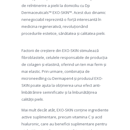
de reîntinerire a pielii la domiciliu cu Dp
Dermaceuticals™ EXO-SKIN™. Acest duo dinamic
nenegociabil reprezintă o forță interesantă în
medicina regenerativă, revoluționând
procedurile estetice, sănătatea și calitatea pielii.
Factorii de creștere din EXO-SKIN stimulează
fibroblastele, celulele responsabile de producția
de colagen și elastină, oferind un ten mai ferm și
mai elastic. Prin urmare, combinația de
microneedling cu Dermapen4 și produsul EXO-
SKIN poate ajuta la obținerea unui efect anti-
îmbătrânire semnificativ și la îmbunătățirea
calității pielii.
Mai mult decât atât, EXO-SKIN conține ingrediente
active suplimentare, precum vitamina C și acid
hialuronic, care au beneficii suplimentare pentru