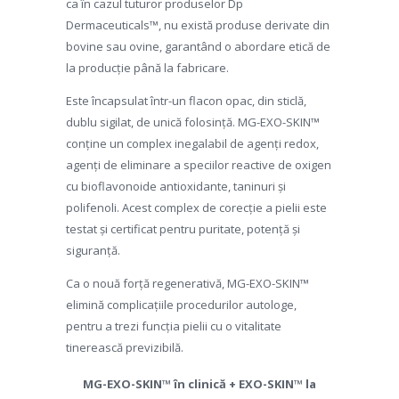
ca în cazul tuturor produselor Dp
Dermaceuticals™, nu există produse derivate din
bovine sau ovine, garantând o abordare etică de
la producție până la fabricare.
Este încapsulat într-un flacon opac, din sticlă,
dublu sigilat, de unică folosință. MG-EXO-SKIN™
conține un complex inegalabil de agenți redox,
agenți de eliminare a speciilor reactive de oxigen
cu bioflavonoide antioxidante, taninuri și
polifenoli. Acest complex de corecție a pielii este
testat și certificat pentru puritate, potență și
siguranță.
Ca o nouă forță regenerativă, MG-EXO-SKIN™
elimină complicațiile procedurilor autologe,
pentru a trezi funcția pielii cu o vitalitate
tinerească previzibilă.
MG-EXO-SKIN™ în clinică + EXO-SKIN™ la