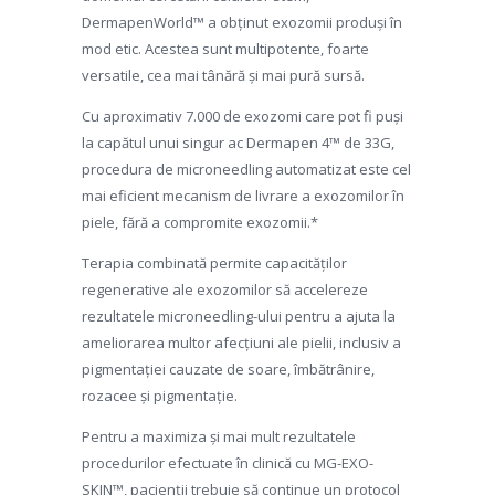
DermapenWorld™ a obținut exozomii produși în
mod etic. Acestea sunt multipotente, foarte
versatile, cea mai tânără și mai pură sursă.
Cu aproximativ 7.000 de exozomi care pot fi puși
la capătul unui singur ac Dermapen 4™ de 33G,
procedura de microneedling automatizat este cel
mai eficient mecanism de livrare a exozomilor în
piele, fără a compromite exozomii.*
Terapia combinată permite capacităților
regenerative ale exozomilor să accelereze
rezultatele microneedling-ului pentru a ajuta la
ameliorarea multor afecțiuni ale pielii, inclusiv a
pigmentației cauzate de soare, îmbătrânire,
rozacee și pigmentație.
Pentru a maximiza și mai mult rezultatele
procedurilor efectuate în clinică cu MG-EXO-
SKIN™, pacienții trebuie să continue un protocol