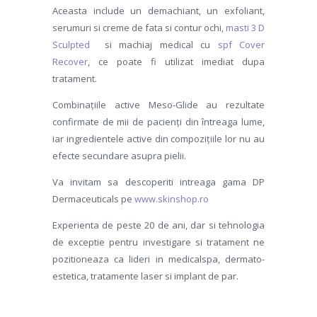
Aceasta include un demachiant, un exfoliant,
serumuri si creme de fata si contur ochi,
masti 3 D
Sculpted
si machiaj medical cu
spf Cover
Recover
, ce poate fi utilizat imediat dupa
tratament.
Combinațiile active Meso-Glide au rezultate
confirmate de mii de pacienți din întreaga lume,
iar ingredientele active din compozițiile lor nu au
efecte secundare asupra pielii.
Va invitam sa descoperiti intreaga gama DP
Dermaceuticals pe
www.skinshop.ro
Experienta de peste 20 de ani, dar si tehnologia
de exceptie pentru investigare si tratament ne
pozitioneaza ca lideri in medicalspa, dermato-
estetica, tratamente laser si implant de par.