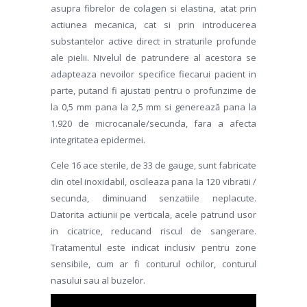
asupra fibrelor de colagen si elastina, atat prin
actiunea mecanica, cat si prin introducerea
substantelor active direct in straturile profunde
ale pielii. Nivelul de patrundere al acestora se
adapteaza nevoilor specifice fiecarui pacient in
parte, putand fi ajustati pentru o profunzime de
la 0,5 mm pana la 2,5 mm si generează pana la
1.920 de microcanale/secunda, fara a afecta
integritatea epidermei.
Cele 16 ace sterile, de 33 de gauge, sunt fabricate
din otel inoxidabil, oscileaza pana la 120 vibratii /
secunda, diminuand senzatiile neplacute.
Datorita actiunii pe verticala, acele patrund usor
in cicatrice, reducand riscul de sangerare.
Tratamentul este indicat inclusiv pentru zone
sensibile, cum ar fi conturul ochilor, conturul
nasului sau al buzelor.