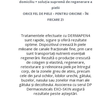
domiciliu = soluția supremă de regenerare a
pielii
ORICE FEL DE PIELE – PENTRU ORICINE – ÎN
FIECARE ZI
Tratamentele efectuate cu DERMAPEN4
sunt rapide, sigure și oferă rezultate
optime. Dispozitivul creează în piele
milioane de canale fracționale fine, prin care
sunt transportați nutrienti esențiali
regenerării. Rezultă o producție crescută
de colagen și elastină, regenerare,
retexturare și reînnoirea pielii pe întregul
corp, de la zonele greu de atins, precum
cele din jurul ochilor, lobilor urechii, gâtului,
buzelor, nasului sau zonelor mai mari ale
gâtului și decolteului. Asocierea cu serul DP
Dermaceuticals EXO-SKIN asigură
rezultate peste așteptări.