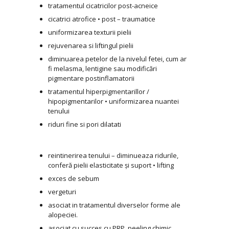
tratamentul cicatricilor post-acneice
cicatrici atrofice • post – traumatice
uniformizarea texturii pielii
rejuvenarea si liftingul pielii
diminuarea petelor de la nivelul fetei, cum ar
fi melasma, lentigine sau modificări
pigmentare postinflamatorii
tratamentul hiperpigmentarillor /
hipopigmentarilor • uniformizarea nuantei
tenului
riduri fine si pori dilatati
reintinerirea tenului – diminueaza ridurile,
conferă pielii elasticitate și suport • lifting
exces de sebum
vergeturi
asociat in tratamentul diverselor forme ale
alopeciei.
asociat cu succes cu PRP, peeling chimic.