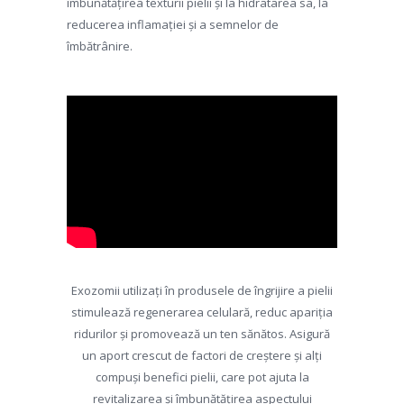
îmbunătățirea texturii pielii și la hidratarea sa, la
reducerea inflamației și a semnelor de
îmbătrânire.
Exozomii utilizați în produsele de îngrijire a pielii
stimulează regenerarea celulară, reduc apariția
ridurilor și promovează un ten sănătos. Asigură
un aport crescut de factori de creștere și alți
compuși benefici pielii, care pot ajuta la
revitalizarea și îmbunătățirea aspectului