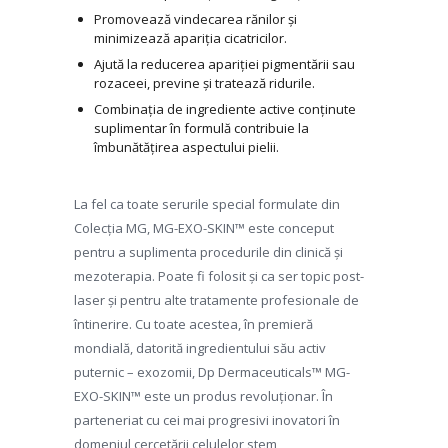
Promovează vindecarea rănilor și
minimizează apariția cicatricilor.
Ajută la reducerea apariției pigmentării sau
rozaceei, previne și tratează ridurile.
Combinația de ingrediente active conținute
suplimentar în formulă contribuie la
îmbunătățirea aspectului pielii.
La fel ca toate serurile special formulate din
Colecția MG, MG-EXO-SKIN™ este conceput
pentru a suplimenta procedurile din clinică și
mezoterapia. Poate fi folosit și ca ser topic post-
laser și pentru alte tratamente profesionale de
întinerire. Cu toate acestea, în premieră
mondială, datorită ingredientului său activ
puternic – exozomii, Dp Dermaceuticals™ MG-
EXO-SKIN™ este un produs revoluționar. În
parteneriat cu cei mai progresivi inovatori în
domeniul cercetării celulelor stem,