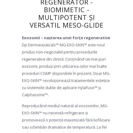
REGENERATOR -
BIOMIMETIC -
MULTIPOTENT ȘI
VERSATIL MESO-GLIDE
Exozomii – nașterea unei forțe regenerative
Dp Dermaceuticals™ MG-EXO-SKIN™ este noul
produs non-negociabil pentru procedurile
regenerative din clinică. Conținând cei mai puri
exozomi, produși prin utilizarea celor mai înalte
proceduri CGMP disponibile în prezent. Doar MG-
EXO-SKIN™ revoluționează tratamentele estetice
cu sistemele duble de aplicare HylaFuse™ și
Calphasome™.
Reproducând mediul natural al exozomilor, MG-
EXO-SKIN™ nu necesită refrigerare și
promovează o potență maximizată fără liofilizare
sau schimbări dramatice de temperatură. La fel