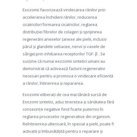
Exozomii favorizează vindecarea rănilor prin
accelerarea închiderii rănilor, reducerea
cicatricilor/formarea cicatricilor, reglarea
distribuției fibrelor de colagen și sprijinirea
regenerării anexelor (anexe ale pielii, inclusiv
părul și glandele sebacee, nervii și vasele de
sânge) prin inhibarea receptorilor TGF- β . Se
susține că numai exozomii sintetici umani au
demonstrat că activează factorii regenerativi
necesari pentru a promova o vindecare eficientă
a rănilor, întinerirea și repararea.
Exozomii eliberați de cea mai tânără sursă de
Exozomi sintetici, aduc tinerețea și sănătatea fără
consecințe negative fiind foarte puternici în
reglarea proceselor regenerative din organism.
Reîntinerirea ulterioară, în special a pielii, poate fi
activată și îmbunătățită pentru o reparare și