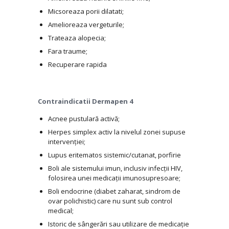
Micsoreaza porii dilatati;
Amelioreaza vergeturile;
Trateaza alopecia;
Fara traume;
Recuperare rapida
Contraindicatii Dermapen 4
Acnee pustulară activă;
Herpes simplex activ la nivelul zonei supuse
intervenției;
Lupus eritematos sistemic/cutanat, porfirie
Boli ale sistemului imun, inclusiv infecții HIV,
folosirea unei medicații imunosupresoare;
Boli endocrine (diabet zaharat, sindrom de
ovar polichistic) care nu sunt sub control
medical;
Istoric de sângerări sau utilizare de medicație