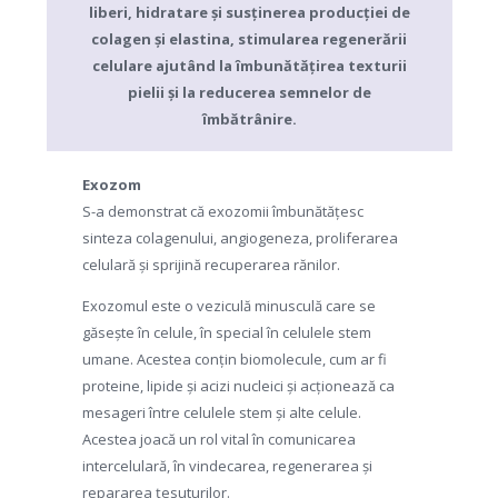
liberi, hidratare și susținerea producției de
colagen și elastina, stimularea regenerării
celulare ajutând la îmbunătățirea texturii
pielii și la reducerea semnelor de
îmbătrânire.
Exozom
S-a demonstrat că exozomii îmbunătățesc
sinteza colagenului, angiogeneza, proliferarea
celulară și sprijină recuperarea rănilor.
Exozomul este o veziculă minusculă care se
găsește în celule, în special în celulele stem
umane. Acestea conțin biomolecule, cum ar fi
proteine, lipide și acizi nucleici și acționează ca
mesageri între celulele stem și alte celule.
Acestea joacă un rol vital în comunicarea
intercelulară, în vindecarea, regenerarea și
repararea țesuturilor.