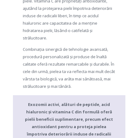
piele. Vitamina C are proprietăți antioxidante,
ajutând la protejarea pielii împotriva deteriorării
induse de radicalii liberi, în timp ce acidul
hialuronic are capacitatea de a menține
hidratarea pielii, lăsând-o catifelată și
strălucitoare.
Combinația sinergică de tehnologie avansată,
procedură personalizată și produse de înaltă
calitate oferă rezultate remarcabile și durabile. În
cele din urmă, pielea ta va reflecta mai mult decât
vârsta ta biologică, va arăta mai sănătoasă, mai
strălucitoare și mai tânără.
Exozomii activi, alături de peptide, acid
hialuronic și vitamina C din formulă oferă
pielii beneficii suplimentare, precum efect
antioxidant pentru a proteja pielea
împotriva deteriorării induse de radicalii