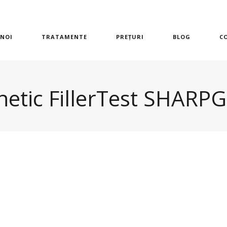
 NOI
TRATAMENTE
PREȚURI
BLOG
C
etic FillerTest SHARP