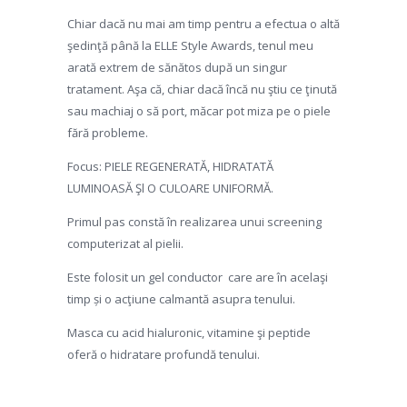
Chiar dacă nu mai am timp pentru a efectua o altă
şedinţă până la ELLE Style Awards, tenul meu
arată extrem de sănătos după un singur
tratament. Aşa că, chiar dacă încă nu ştiu ce ţinută
sau machiaj o să port, măcar pot miza pe o piele
fără probleme.
Focus: PIELE REGENERATĂ, HIDRATATĂ
LUMINOASĂ Şl O CULOARE UNIFORMĂ.
Primul pas constă în realizarea unui screening
computerizat al pielii.
Este folosit un gel conductor care are în acelaşi
timp și o acţiune calmantă asupra tenului.
Masca cu acid hialuronic, vitamine şi peptide
oferă o hidratare profundă tenului.