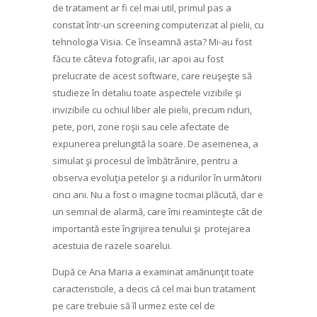
de tratament ar fi cel mai util, primul pas a
constat într-un screening computerizat al pielii, cu
tehnologia Visia. Ce înseamnă asta? Mi-au fost
făcu te câteva fotografii, iar apoi au fost
prelucrate de acest software, care reuşeşte să
studieze în detaliu toate aspectele vizibile şi
invizibile cu ochiul liber ale pielii, precum riduri,
pete, pori, zone roşii sau cele afectate de
expunerea prelungită la soare. De asemenea, a
simulat şi procesul de îmbătrânire, pentru a
observa evoluţia petelor şi a ridurilor în următorii
cinci ani. Nu a fost o imagine tocmai plăcută, dar e
un semnal de alarmă, care îmi reaminteşte cât de
importantă este îngrijirea tenului şi protejarea
acestuia de razele soarelui.
După ce Ana Maria a examinat amănunţit toate
caracteristicile, a decis că cel mai bun tratament
pe care trebuie să îl urmez este cel de