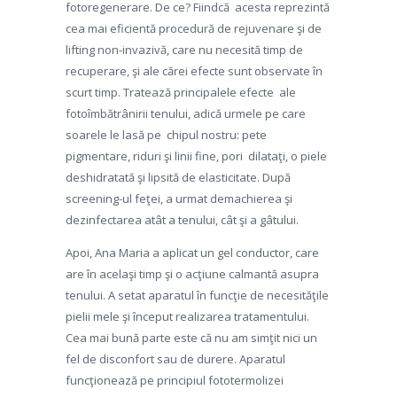
fotoregenerare. De ce? Fiindcă acesta reprezintă
cea mai eficientă procedură de rejuvenare şi de
lifting non-invazivă, care nu necesită timp de
recuperare, şi ale cărei efecte sunt observate în
scurt timp. Tratează principalele efecte ale
fotoîmbătrânirii tenului, adică urmele pe care
soarele le lasă pe chipul nostru: pete
pigmentare, riduri şi linii fine, pori dilataţi, o piele
deshidratată şi lipsită de elasticitate. După
screening-ul feţei, a urmat demachierea şi
dezinfectarea atât a tenului, cât şi a gâtului.
Apoi, Ana Maria a aplicat un gel conductor, care
are în acelaşi timp şi o acţiune calmantă asupra
tenului. A setat aparatul în funcţie de necesităţile
pielii mele şi început realizarea tratamentului.
Cea mai bună parte este că nu am simţit nici un
fel de disconfort sau de durere. Aparatul
funcţionează pe principiul fototermolizei