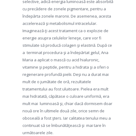
selective, adică energia luminoasă este absorbită
cu precădere de zonele pigmentare, pentru a
îndepărta zonele maronii. De asemenea, acesta
accelerează şi metabolismul intracelular.
Imaginează-ţi acest tratament ca o explozie de
energie asupra celulelor leneşe, care vor fi
stimulate să producă colagen şi elastină. După ce
a terminat procedura şi a îndepărtat gelul, Ana
Maria a aplicat o mască cu acid hialuronic,
vitamine şi peptide, pentru a hidrata şi a oferi o
regenerare profundă pielii. Deşi nu a durat mai
mult de o jumătate de oră, rezultatele
tratamentului au fost uluitoare. Pielea era mult
mai hidratată, căpătase o culoare uniformă, era
mult mai luminoasă şi, chiar dacă dormisem doar
nouă ore în ultimele două zile, orice semn de
oboseală a fost şters. Iar calitatea tenului meu a
continuat să se îmbunătăţească şi mai tare în
următoarele zile.