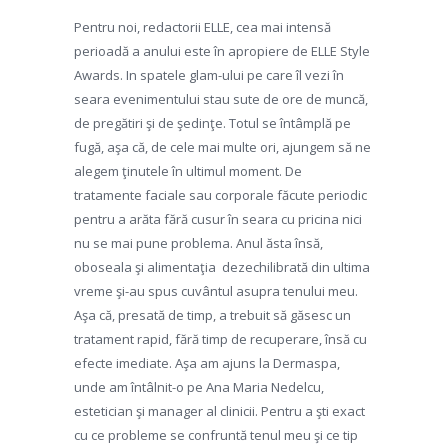
Pentru noi, redactorii ELLE, cea mai intensă
perioadă a anului este în apropiere de ELLE Style
Awards. In spatele glam-ului pe care îl vezi în
seara evenimentului stau sute de ore de muncă,
de pregătiri şi de şedinţe. Totul se întâmplă pe
fugă, aşa că, de cele mai multe ori, ajungem să ne
alegem ţinutele în ultimul moment. De
tratamente faciale sau corporale făcute periodic
pentru a arăta fără cusur în seara cu pricina nici
nu se mai pune problema. Anul ăsta însă,
oboseala şi alimentaţia dezechilibrată din ultima
vreme şi-au spus cuvântul asupra tenului meu.
Aşa că, presată de timp, a trebuit să găsesc un
tratament rapid, fără timp de recuperare, însă cu
efecte imediate. Aşa am ajuns la Dermaspa,
unde am întâlnit-o pe Ana Maria Nedelcu,
estetician şi manager al clinicii. Pentru a şti exact
cu ce probleme se confruntă tenul meu şi ce tip