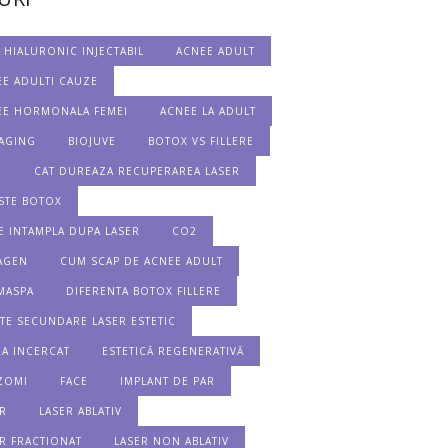
 HIALURONIC INJECTABIL
ACNEE ADULT
E ADULTI CAUZE
EE HORMONALA FEMEI
ACNEE LA ADULT
IAGING
BIOJUVE
BOTOX VS FILLERE
E
CAT DUREAZA RECUPERAREA LASER
STE BOTOX
E INTAMPLA DUPA LASER
CO2
AGEN
CUM SCAP DE ACNEE ADULT
MASPA
DIFERENTA BOTOX FILLERE
TE SECUNDARE LASER ESTETIC
 A INCERCAT
ESTETICĂ REGENERATIVĂ
ZOMI
FACE
IMPLANT DE PAR
R
LASER ABLATIV
R FRACTIONAT
LASER NON ABLATIV