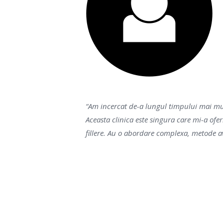
“Am incercat de-a lungul timpului mai mul
Aceasta clinica este singura care mi-a ofer
fillere. Au o abordare complexa, metode a