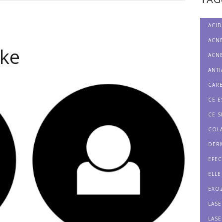
ACID
ACNE
ike
ACN
ANT
CAR
CE E
CE S
COL
DER
EFEC
ELLE
EXO
LASE
LASE