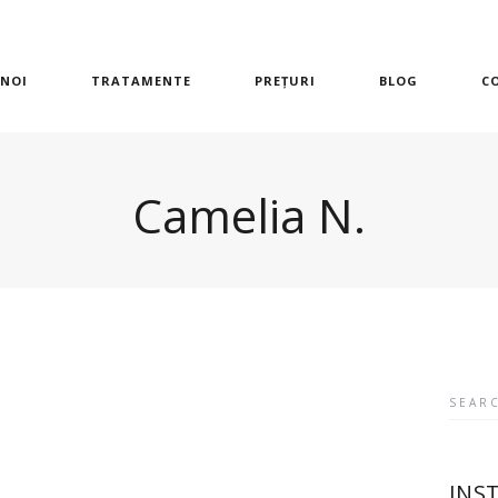
 NOI
TRATAMENTE
PREȚURI
BLOG
C
Camelia N.
Searc
for:
INS