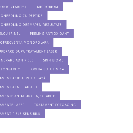
ONIC CLARITY II
MICROBIOM
RONEEDLING CU PEPTIDE
RONEEDLING DERMAPEN REZULTATE
LCU IRINEL
PEELING ANTIOXIDANT
IOFRECVENȚĂ MONOPOLARĂ
UPERARE DUPA TRATAMENT LASER
ENERARE ADN PIELE
SKIN BIOME
 LONGEVITY
TOXINA BOTULINICA
AMENT ACID FERULIC FAȚĂ
AMENT ACNEE ADULTI
AMENTE ANTIAGING INJECTABILE
AMENTE LASER
TRATAMENT FOTOAGING
AMENT PIELE SENSIBILĂ